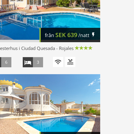
SEK
639
från
/natt
sterhus i Ciudad Quesada - Rojales
6
3