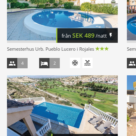
SEK
489
från
/natt
Semesterhus Urb. Pueblo Lucero i Rojales
Seme
4
2