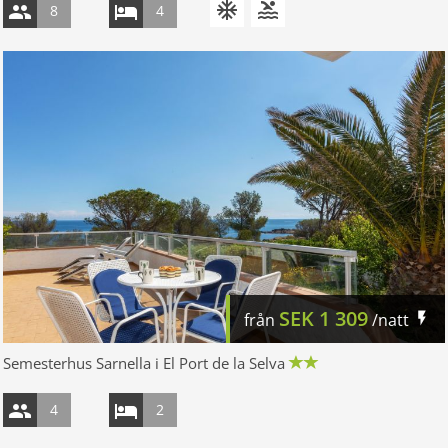
8
4
SEK
1 309
från
/natt
Semesterhus Sarnella i El Port de la Selva
4
2