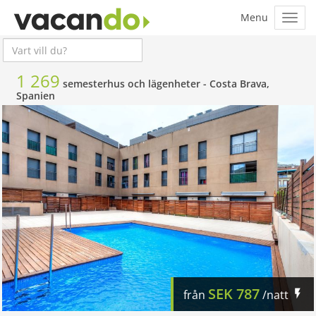
1 269
semesterhus och lägenheter -
Costa Brava,
Spanien
SEK
787
från
/natt