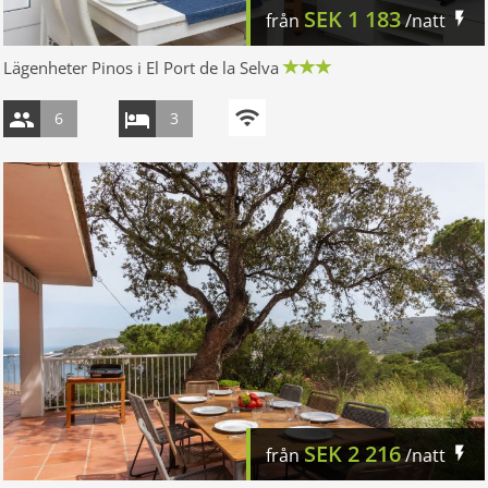
SEK
1 183
från
/natt
Lägenheter Pinos i El Port de la Selva
6
3
SEK
2 216
från
/natt