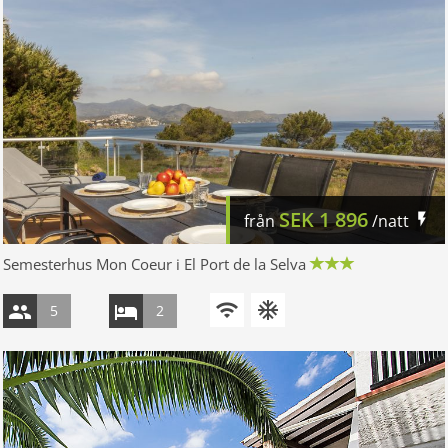
SEK
1 896
från
/natt
Semesterhus Mon Coeur i El Port de la Selva
5
2