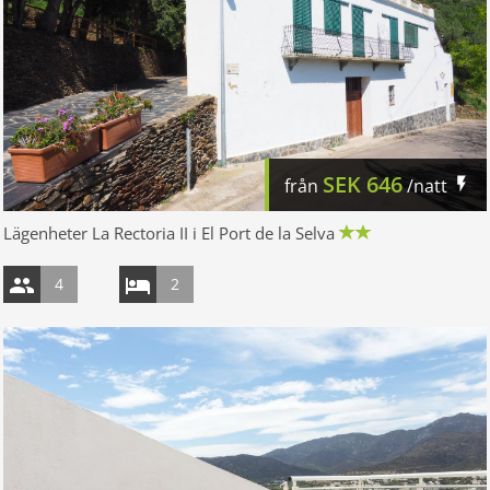
SEK
646
från
/natt
Lägenheter La Rectoria II i El Port de la Selva
4
2