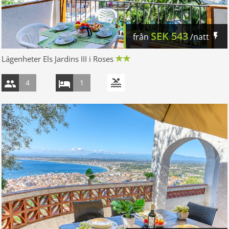
SEK
543
från
/natt
Lägenheter Els Jardins III i Roses
4
1