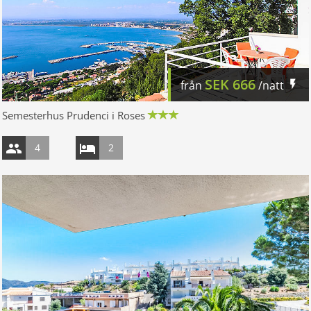
SEK
666
från
/natt
Semesterhus Prudenci i Roses
4
2