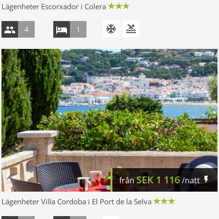
Lägenheter Escorxador i Colera
4
1
SEK
1 116
från
/natt
Lägenheter Villa Cordoba i El Port de la Selva