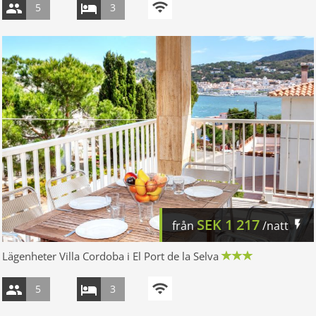
5
3
SEK
1 217
från
/natt
Lägenheter Villa Cordoba i El Port de la Selva
5
3