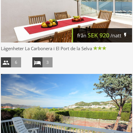
SEK
920
från
/natt
Lägenheter La Carbonera i El Port de la Selva
6
3