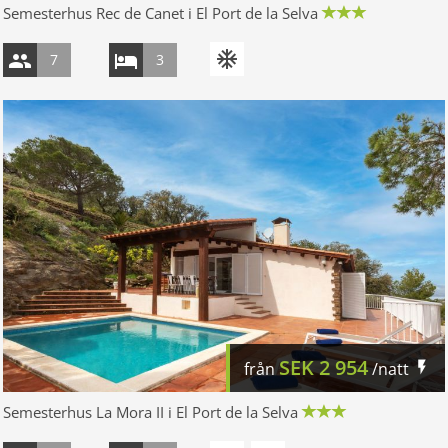
Semesterhus Rec de Canet i El Port de la Selva
7
3
SEK
2 954
från
/natt
Semesterhus La Mora II i El Port de la Selva