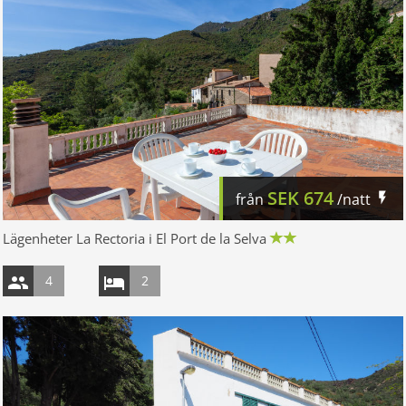
SEK
674
från
/natt
Lägenheter La Rectoria i El Port de la Selva
4
2