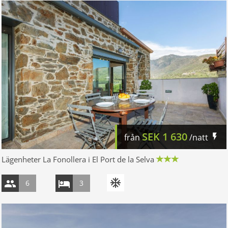
SEK
1 630
från
/natt
Lägenheter La Fonollera i El Port de la Selva
6
3