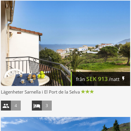
SEK
913
från
/natt
Lägenheter Sarnella i El Port de la Selva
4
3