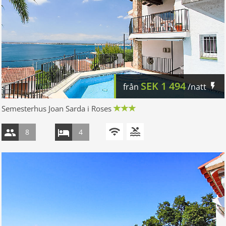
SEK
1 494
från
/natt
Semesterhus Joan Sarda i Roses
8
4