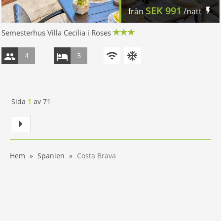
SEK
991
från
/natt
Semesterhus Villa Cecilia i Roses
4
3
Sida
1
av
71
Hem
Spanien
Costa Brava