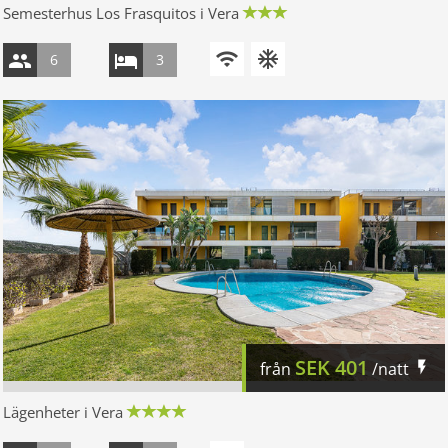
Semesterhus Los Frasquitos i Vera
6
3
SEK
401
från
/natt
Lägenheter i Vera