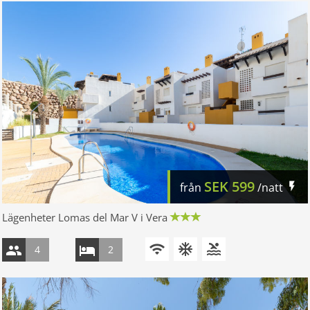
SEK
599
från
/natt
Lägenheter Lomas del Mar V i Vera
4
2