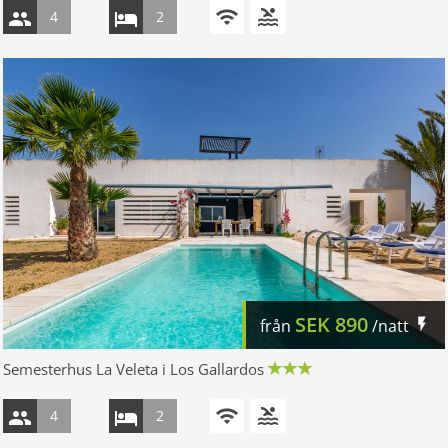
4
2
SEK
890
från
/natt
Semesterhus La Veleta i Los Gallardos
4
2