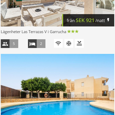
SEK
921
från
/natt
Lägenheter Las Terrazas V i Garrucha
5
2