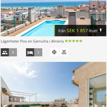
SEK
1 857
från
/natt
Lägenheter Piso en Garrucha i Almería
8
3