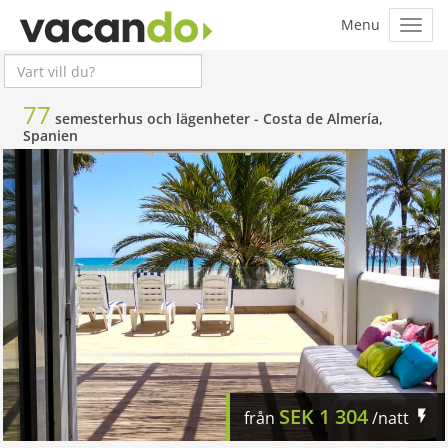
77
semesterhus och lägenheter -
Costa de Almería,
Spanien
SEK
1 304
från
/natt