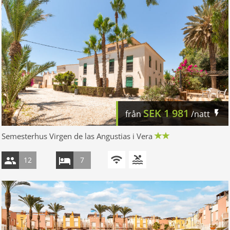
SEK
1 981
från
/natt
Semesterhus Virgen de las Angustias i Vera
12
7