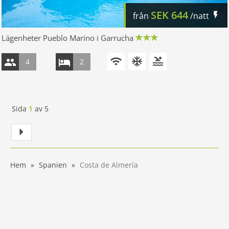
SEK
644
från
/natt
Lägenheter Pueblo Marino i Garrucha
4
2
Sida
1
av
5
Hem
Spanien
Costa de Almería