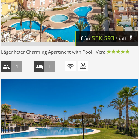
SEK
593
från
/natt
Lägenheter Charming Apartment with Pool i Vera
4
1