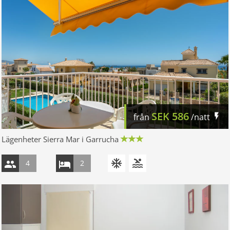
SEK
586
från
/natt
Lägenheter Sierra Mar i Garrucha
4
2