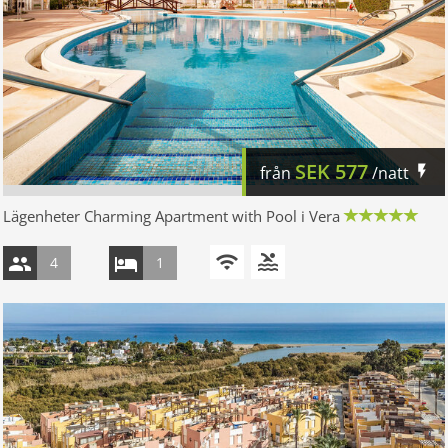
SEK
577
från
/natt
Lägenheter Charming Apartment with Pool i Vera
4
1