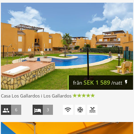
SEK
1 589
från
/natt
Casa Los Gallardos i Los Gallardos
6
3