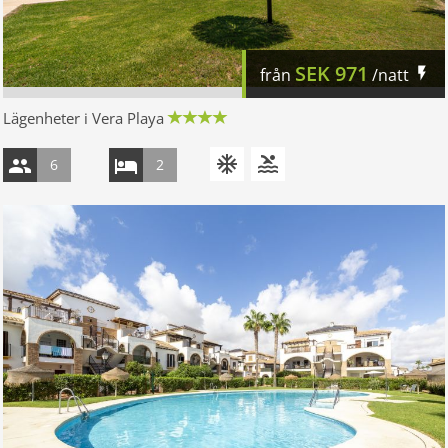
SEK
971
från
/natt
Lägenheter i Vera Playa
6
2