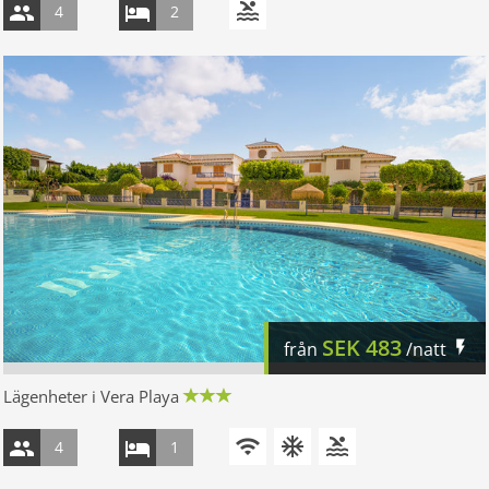
4
2
SEK
483
från
/natt
Lägenheter i Vera Playa
4
1