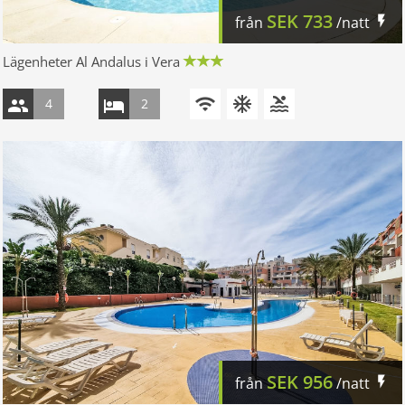
SEK
733
från
/natt
Lägenheter Al Andalus i Vera
4
2
SEK
956
från
/natt