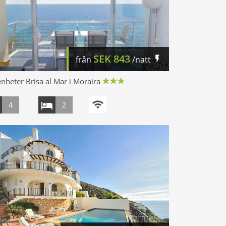
SEK
843
från
/natt
nheter Brisa al Mar i Moraira
4
2