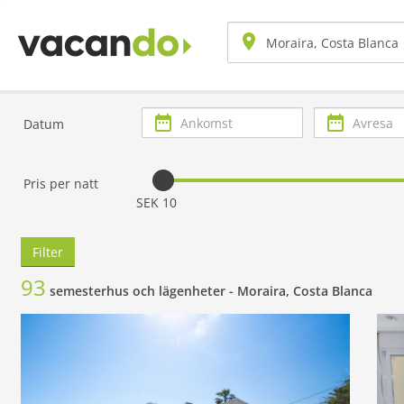
Ankomst
Avresa
Datum
Pris per natt
SEK 10
Filter
93
semesterhus och lägenheter -
Moraira, Costa Blanca