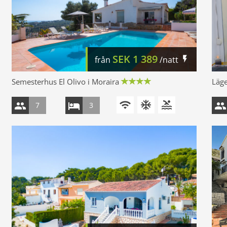
SEK
1 389
från
/natt
Semesterhus El Olivo i Moraira
Läge
7
3