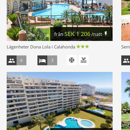
SEK
1 206
från
/natt
Lägenheter Dona Lola i Calahonda
Seme
6
3