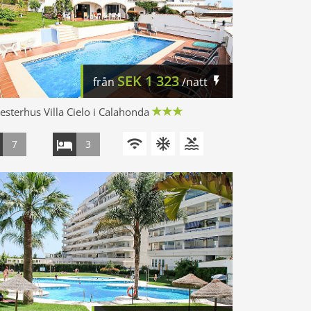
SEK
1 323
från
/natt
sterhus Villa Cielo i Calahonda
7
3