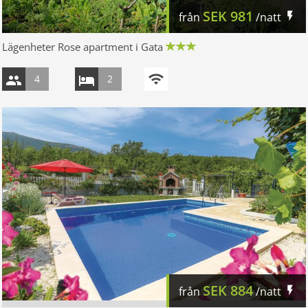
SEK
981
från
/natt
Lägenheter Rose apartment i Gata
4
2
SEK
884
från
/natt