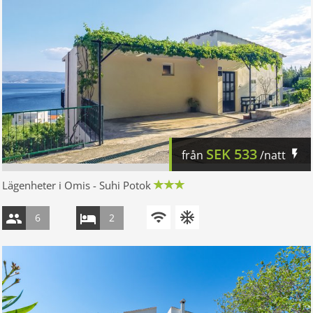
SEK
533
från
/natt
Lägenheter i Omis - Suhi Potok
6
2