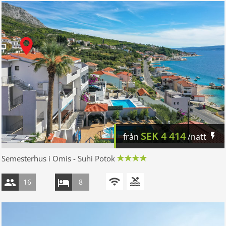
SEK
4 414
från
/natt
Semesterhus i Omis - Suhi Potok
16
8