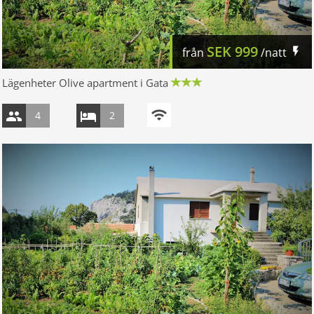
SEK
999
från
/natt
Lägenheter Olive apartment i Gata
4
2