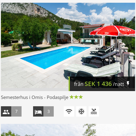
SEK
1 436
från
/natt
Semesterhus i Omis - Podaspilje
7
3