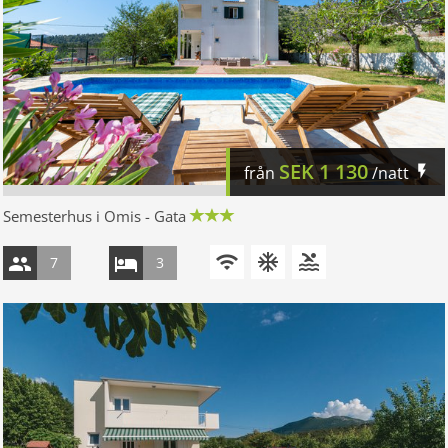
SEK
1 130
från
/natt
Semesterhus i Omis - Gata
7
3