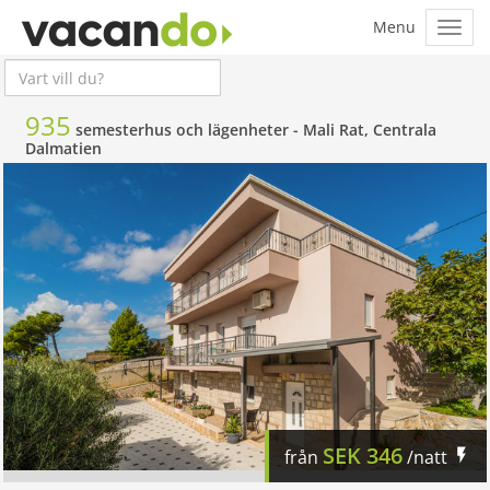
935
semesterhus och lägenheter -
Mali Rat, Centrala
Dalmatien
SEK
346
från
/natt