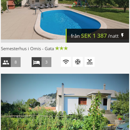
SEK
1 387
från
/natt
Semesterhus i Omis - Gata
8
3