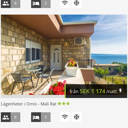
4
2
SEK
1 174
från
/natt
Lägenheter i Omis - Mali Rat
8
3