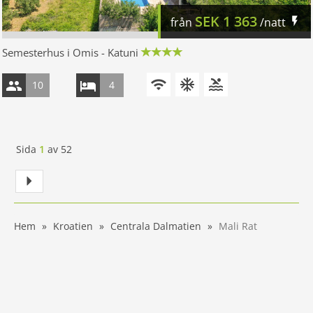
SEK
1 363
från
/natt
Semesterhus i Omis - Katuni
10
4
Sida
1
av
52
Hem
Kroatien
Centrala Dalmatien
Mali Rat