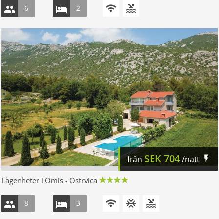
6
2
SEK
704
från
/natt
Lägenheter i Omis - Ostrvica
8
3