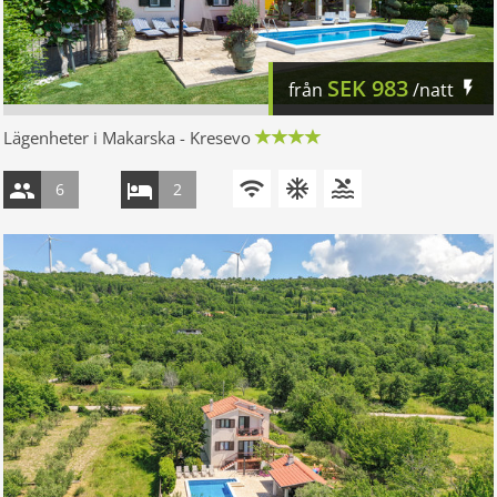
SEK
983
från
/natt
Lägenheter i Makarska - Kresevo
6
2