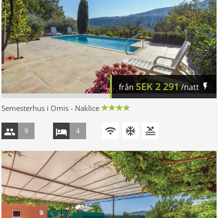
SEK
2 291
från
/natt
Semesterhus i Omis - Naklice
9
4