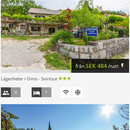
SEK
484
från
/natt
Lägenheter i Omis - Svinisce
4
1