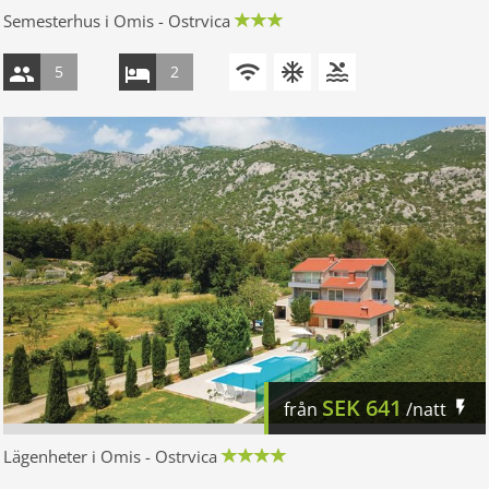
Semesterhus i Omis - Ostrvica
5
2
SEK
641
från
/natt
Lägenheter i Omis - Ostrvica