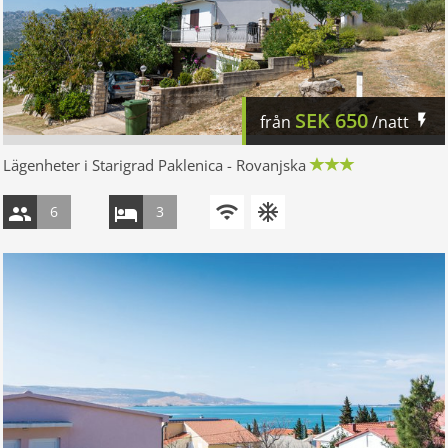
SEK
650
från
/natt
Lägenheter i Starigrad Paklenica - Rovanjska
6
3