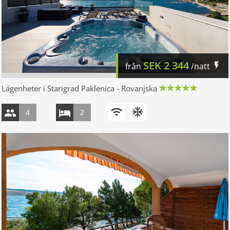
SEK
2 344
från
/natt
Lägenheter i Starigrad Paklenica - Rovanjska
4
2