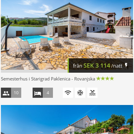
SEK
3 114
från
/natt
Semesterhus i Starigrad Paklenica - Rovanjska
10
4