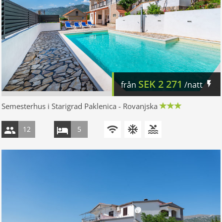
SEK
2 271
från
/natt
Semesterhus i Starigrad Paklenica - Rovanjska
12
5