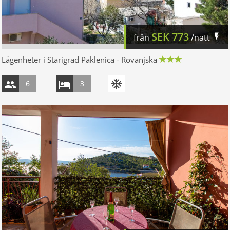
SEK
773
från
/natt
Lägenheter i Starigrad Paklenica - Rovanjska
6
3