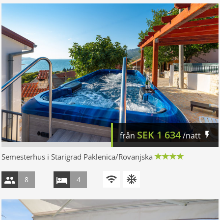
SEK
1 634
från
/natt
Semesterhus i Starigrad Paklenica/Rovanjska
8
4