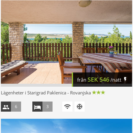
SEK
546
från
/natt
Lägenheter i Starigrad Paklenica - Rovanjska
6
3