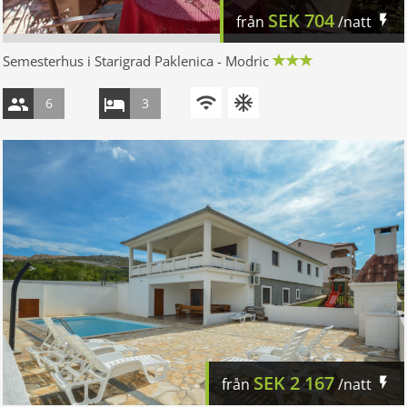
SEK
704
från
/natt
Semesterhus i Starigrad Paklenica - Modric
6
3
SEK
2 167
från
/natt