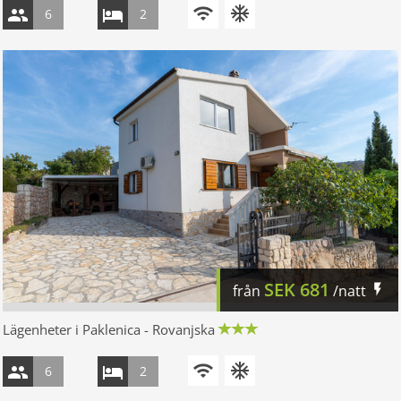
6
2
SEK
681
från
/natt
Lägenheter i Paklenica - Rovanjska
6
2