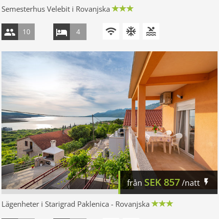
Semesterhus Velebit i Rovanjska
10
4
SEK
857
från
/natt
Lägenheter i Starigrad Paklenica - Rovanjska