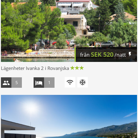
SEK
520
från
/natt
Lägenheter Ivanka 2 i Rovanjska
5
1