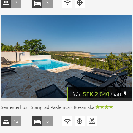
7
3
SEK
2 640
från
/natt
Semesterhus i Starigrad Paklenica - Rovanjska
12
6