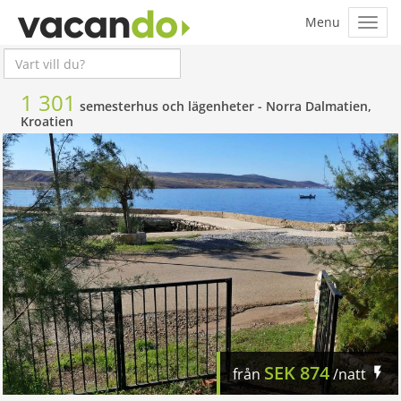
1 301
semesterhus och lägenheter -
Norra Dalmatien,
Kroatien
SEK
874
från
/natt