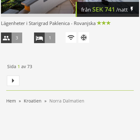
SEK
741
från
/natt
Lägenheter i Starigrad Paklenica - Rovanjska
3
1
Sida
1
av
73
Hem
Kroatien
Norra Dalmatien