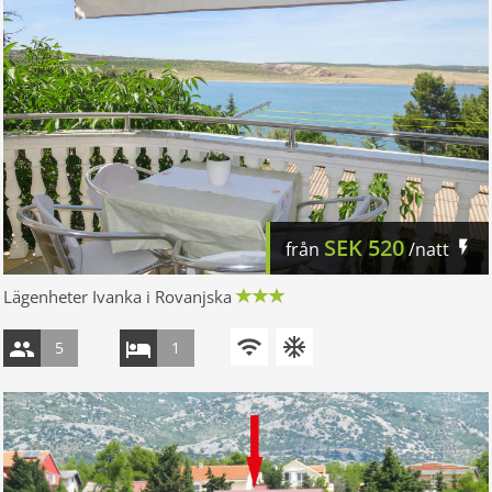
SEK
520
från
/natt
Lägenheter Ivanka i Rovanjska
5
1