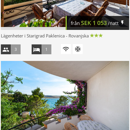
SEK
1 053
från
/natt
Lägenheter i Starigrad Paklenica - Rovanjska
3
1