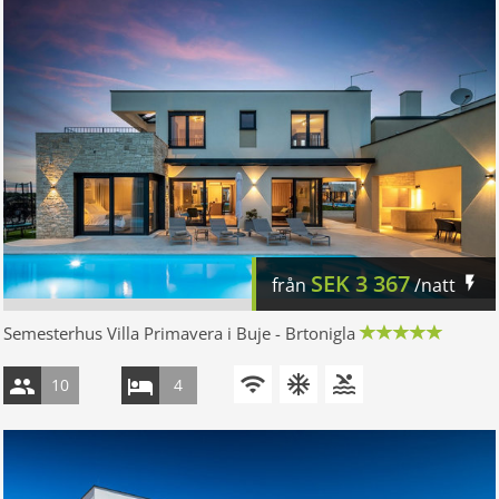
SEK
3 367
från
/natt
Semesterhus Villa Primavera i Buje - Brtonigla
10
4