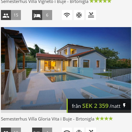
Semesterhus Villa Vigneto i Buje - Brtonigla
15
6
SEK
2 359
från
/natt
Semesterhus Villa Gloria Vita i Buje - Brtonigla