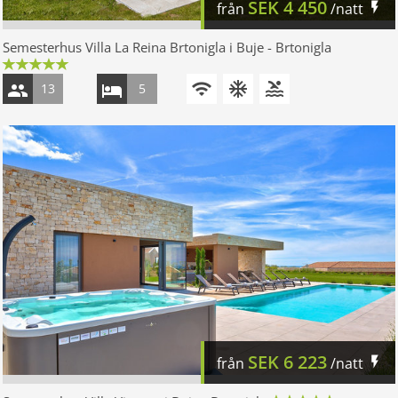
SEK
4 450
från
/natt
Semesterhus Villa La Reina Brtonigla i Buje - Brtonigla
13
5
SEK
6 223
från
/natt