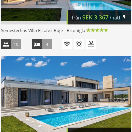
SEK
3 367
från
/natt
Semesterhus Villa Estate i Buje - Brtonigla
10
4