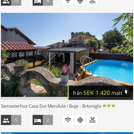
10
4
SEK
1 420
från
/natt
Semesterhus Casa Dvi Mendule i Buje - Brtonigla
5
2