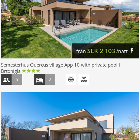
SEK
2 103
från
/natt
Semesterhus Quercus village App 10 with private pool i
Brtonigla
5
2