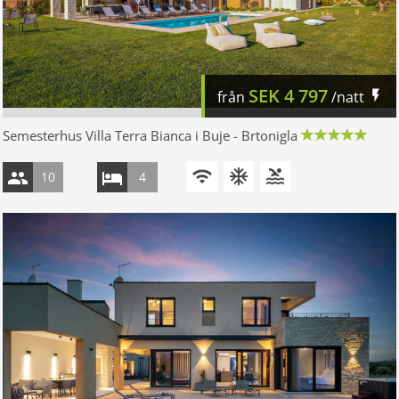
SEK
4 797
från
/natt
Semesterhus Villa Terra Bianca i Buje - Brtonigla
10
4