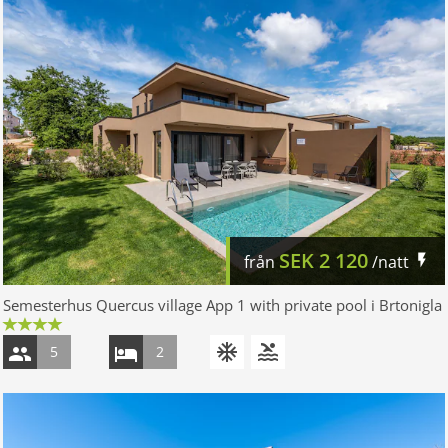
SEK
2 120
från
/natt
Semesterhus Quercus village App 1 with private pool i Brtonigla
5
2