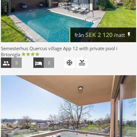
SEK
2 120
från
/natt
Semesterhus Quercus village App 12 with private pool i
Brtonigla
5
2