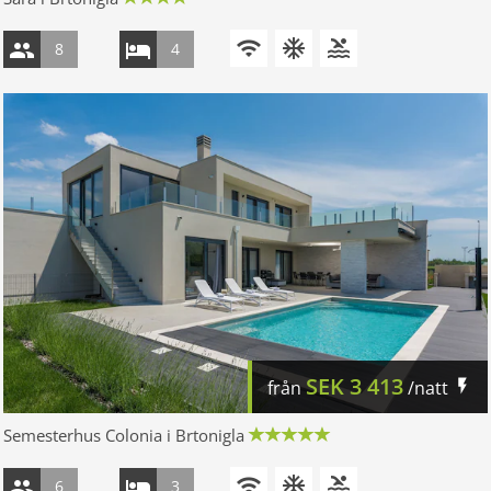
8
4
SEK
3 413
från
/natt
Semesterhus Colonia i Brtonigla
6
3