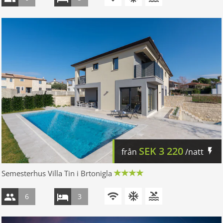
SEK
3 220
från
/natt
Semesterhus Villa Tin i Brtonigla
6
3