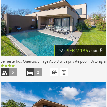
SEK
2 136
från
/natt
Semesterhus Quercus village App 3 with private pool i Brtonigla
5
2