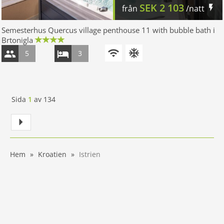
SEK
2 103
från
/natt
Semesterhus Quercus village penthouse 11 with bubble bath i
Brtonigla
5
3
Sida
1
av
134
Hem
Kroatien
Istrien