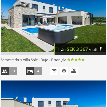
SEK
3 367
från
/natt
Semesterhus Villa Sole i Buje - Brtonigla
10
4