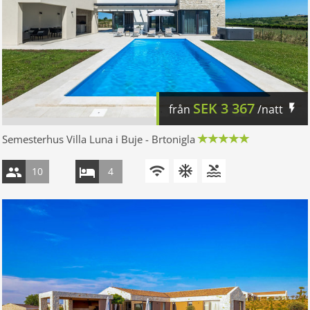
SEK
3 367
från
/natt
Semesterhus Villa Luna i Buje - Brtonigla
10
4