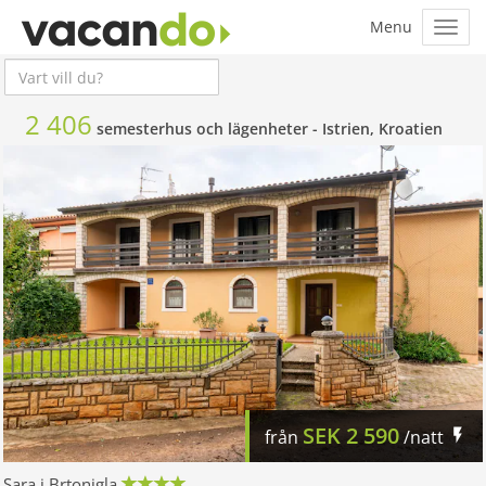
2 406
semesterhus och lägenheter -
Istrien, Kroatien
SEK
2 590
från
/natt
Sara i Brtonigla