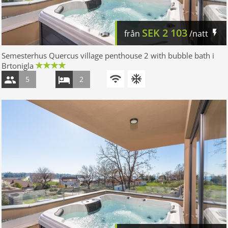
SEK
2 103
från
/natt
Semesterhus Quercus village penthouse 2 with bubble bath i
Brtonigla
5
2