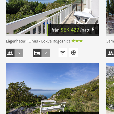
SEK
427
från
/natt
Lägenheter i Omis - Lokva Rogoznica
Seme
5
2