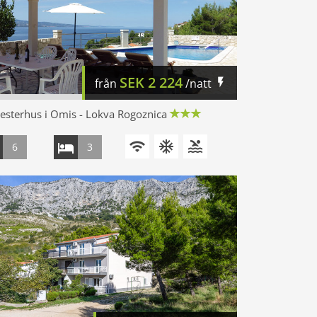
SEK
2 224
från
/natt
sterhus i Omis - Lokva Rogoznica
6
3