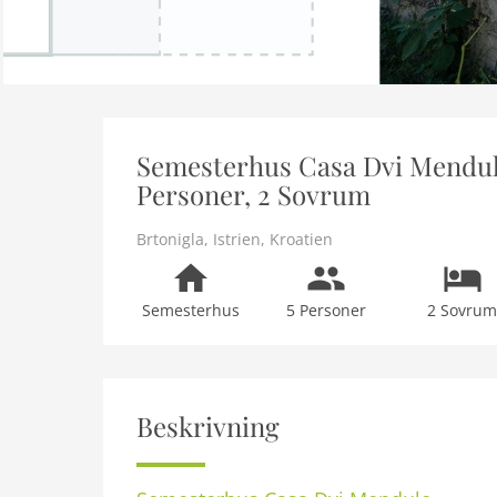
Semesterhus Casa Dvi Mendule 
Personer, 2 Sovrum
Brtonigla
,
Istrien
,
Kroatien
Semesterhus
5 Personer
2 Sovru
Beskrivning