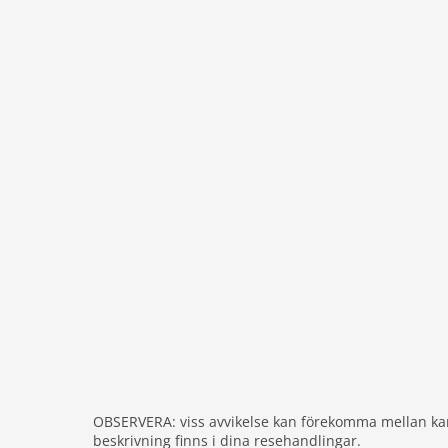
TEST: Flex cancellation 30 - 2025-12-31
avstånd
Entfernung Einkaufsmöglichkeit 200 m
Nächstes Restaurant 200 m
Nächste Stadt 2.6 km
Entf. zur nächsten Bademöglk. (Kiesstrand) 7.0 
Airport TRS 53.0 km
OBSERVERA: viss avvikelse kan förekomma mellan kar
beskrivning finns i dina resehandlingar.