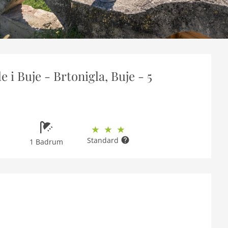
i Buje - Brtonigla, Buje - 5
Standard
1 Badrum
m