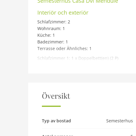
Semesterhus
Casa Dvi Mendule
Interiör och exteriör
Schlafzimmer: 2
Wohnraum: 1
Küche: 1
Badezimmer: 1
Terrasse oder Ähnliches: 1
Schlafzimmer 1: 1 x Doppelbett(en) (2 P)
Schlafzimmer 2: 2 x Einzelbett(en) (2 P)
Wohnraum: 1 x Schlafsofa,Matratze,Sonstiges (1
Badezimmer: WC. Warmes und kaltes Wasser, 
Terrasse oder Ähnliches: Offene Terrasse
Översikt
Haus Typ: Doppelhaus 100 m²
Baumaterial: Baumaterial: Stein
Isolierung: Winterfest
Typ av bostad
Semesterhus
Gartenmöbel
Parkplatz: Parkplatz a.d. Grund/kostenlos