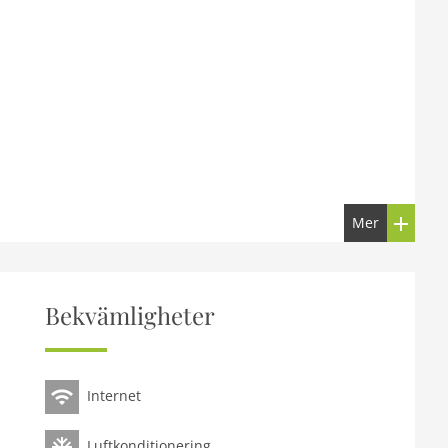
Mer
 P)
Dusche
Bekvämligheter
Internet
Luftkonditionering