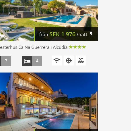
SEK
1 976
från
/natt
sterhus Ca Na Guerrera i Alcúdia
7
4