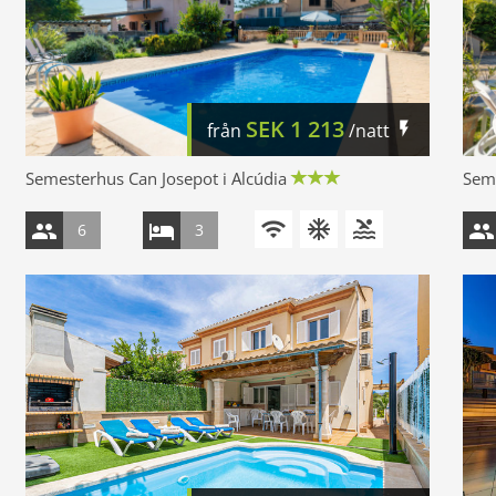
SEK
1 213
från
/natt
Semesterhus Can Josepot i Alcúdia
Seme
6
3