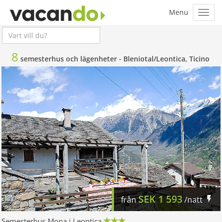
8
semesterhus och lägenheter -
Bleniotal/Leontica, Ticino
SEK
1 593
från
/natt
Semesterhus Mona i Leontica