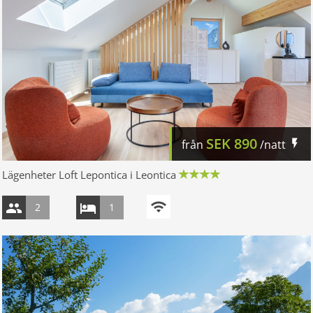
SEK
890
från
/natt
Lägenheter Loft Lepontica i Leontica
2
1