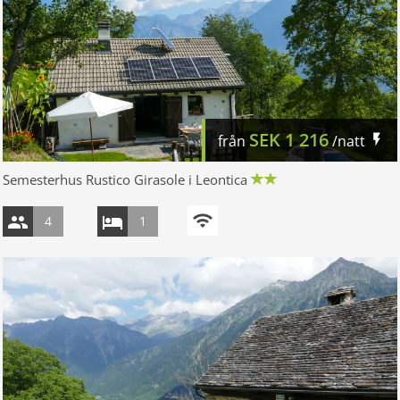
SEK
1 216
från
/natt
Semesterhus Rustico Girasole i Leontica
4
1