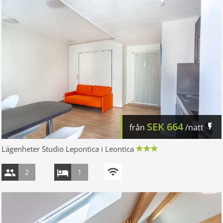
SEK
664
från
/natt
Lägenheter Studio Lepontica i Leontica
2
1