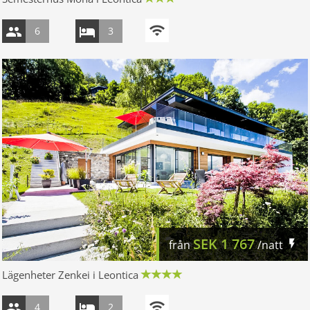
6
3
SEK
1 767
från
/natt
Lägenheter Zenkei i Leontica
4
2