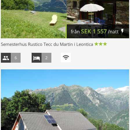
SEK
1 557
från
/natt
Semesterhus Rustico Tecc du Martin i Leontica
6
2