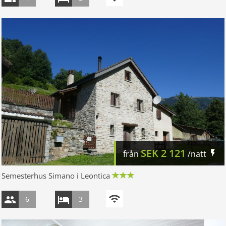
SEK
2 121
från
/natt
Semesterhus Simano i Leontica
6
3