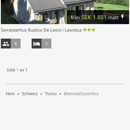
SEK
1 851
från
/natt
Semesterhus Rustico De Leoni i Leontica
8
3
Sida
1
av
1
Hem
Schweiz
Ticino
Bleniotal/Leontica