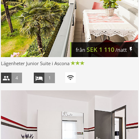
SEK
1 110
från
/natt
Lägenheter Junior Suite i Ascona
4
1