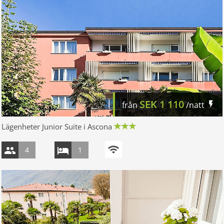
SEK
1 110
från
/natt
Lägenheter Junior Suite i Ascona
4
1