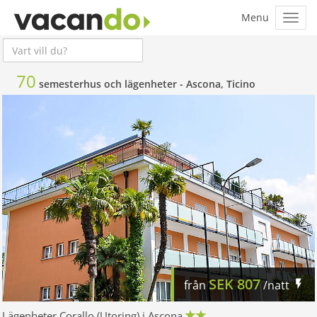
70
semesterhus och lägenheter -
Ascona, Ticino
SEK
807
från
/natt
Lägenheter Corallo (Utoring) i Ascona