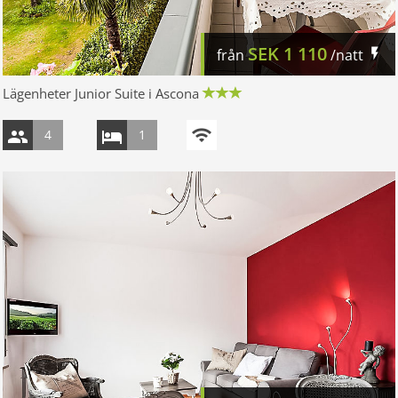
SEK
1 110
från
/natt
Lägenheter Junior Suite i Ascona
4
1