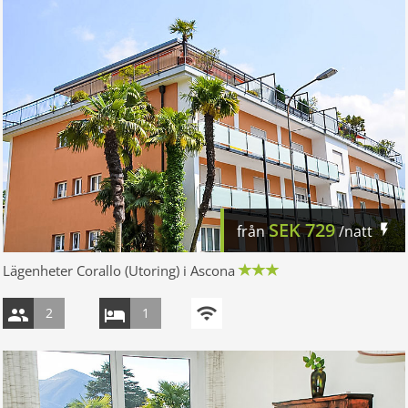
SEK
729
från
/natt
Lägenheter Corallo (Utoring) i Ascona
2
1