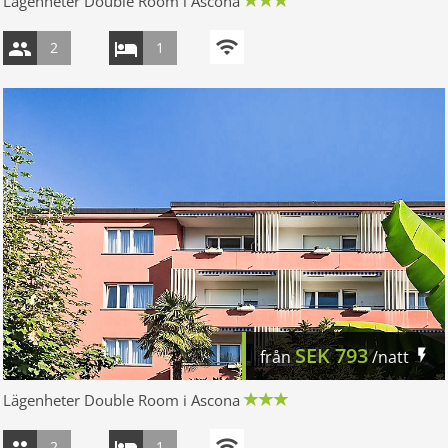
Lägenheter Double Room i Ascona
2
1
SEK
793
från
/natt
Lägenheter Double Room i Ascona
2
1