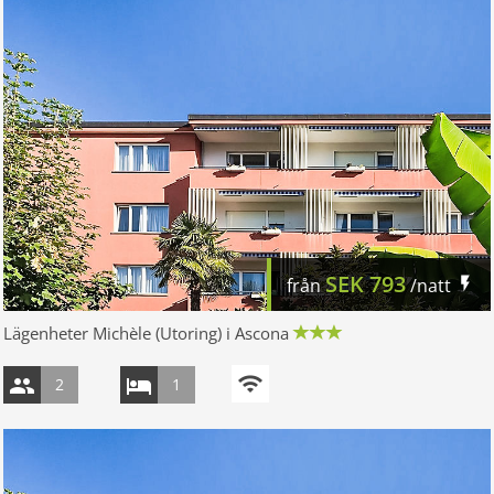
SEK
793
från
/natt
Lägenheter Michèle (Utoring) i Ascona
2
1