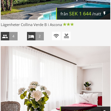
SEK
1 644
från
/natt
Lägenheter Collina Verde B i Ascona
4
2