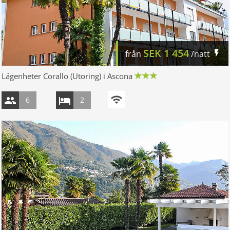
SEK
1 454
från
/natt
Lägenheter Corallo (Utoring) i Ascona
6
2