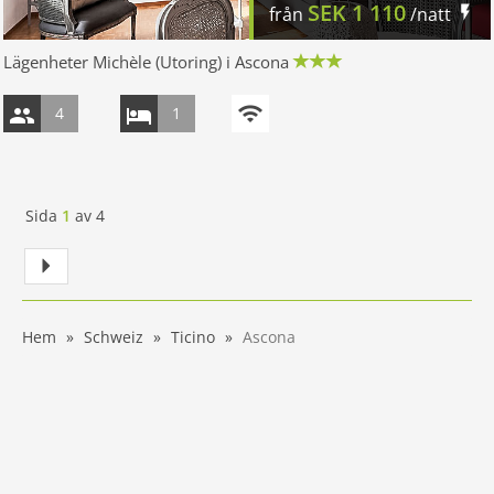
SEK
1 110
från
/natt
Lägenheter Michèle (Utoring) i Ascona
4
1
Sida
1
av
4
Hem
Schweiz
Ticino
Ascona