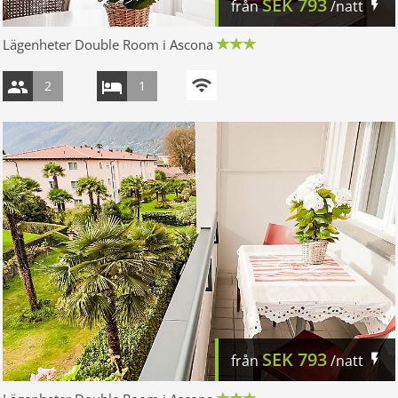
SEK
793
från
/natt
Lägenheter Double Room i Ascona
2
1
SEK
793
från
/natt