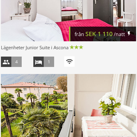
SEK
1 110
från
/natt
Lägenheter Junior Suite i Ascona
4
1