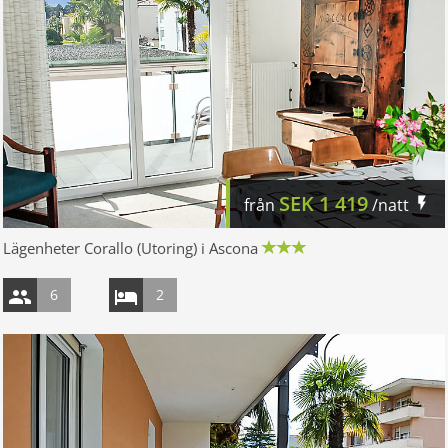
SEK
1 419
från
/natt
Lägenheter Corallo (Utoring) i Ascona
6
2