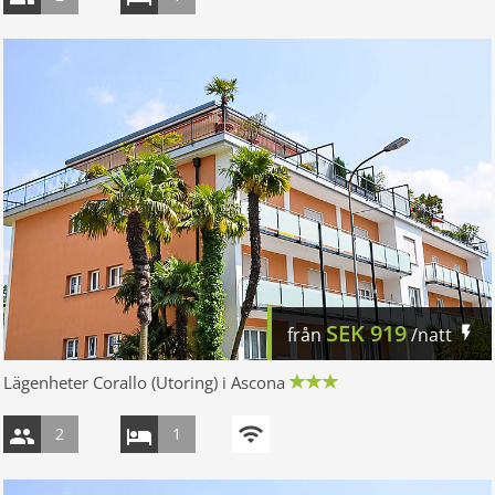
SEK
919
från
/natt
Lägenheter Corallo (Utoring) i Ascona
2
1