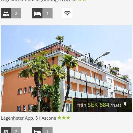
2
1
SEK
684
från
/natt
Lägenheter App. 5 i Ascona
2
1