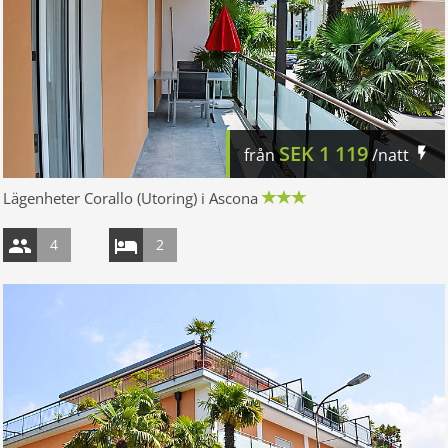
SEK
1 119
från
/natt
Lägenheter Corallo (Utoring) i Ascona
4
2