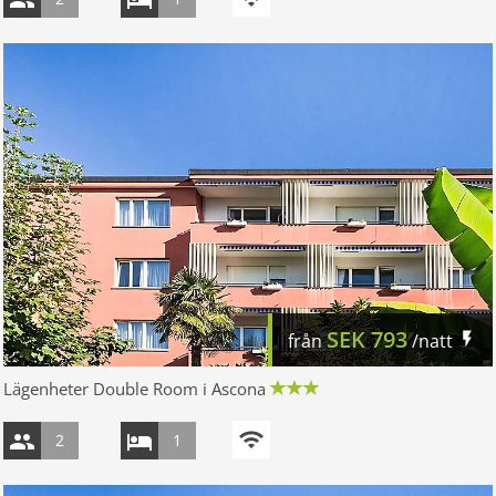
SEK
793
från
/natt
Lägenheter Double Room i Ascona
2
1