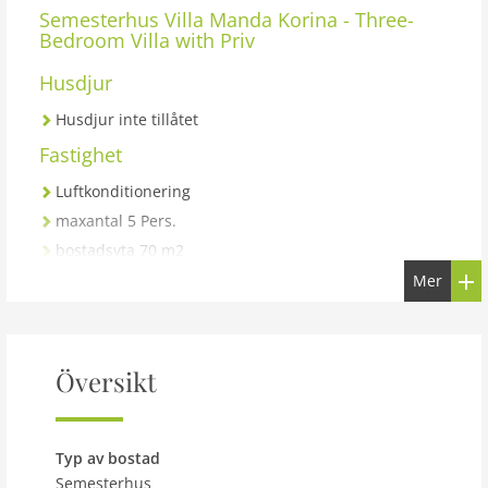
Semesterhus
Villa Manda Korina - Three-
Bedroom Villa with Priv
Husdjur
Husdjur inte tillåtet
Fastighet
Luftkonditionering
maxantal 5 Pers.
bostadsyta 70 m2
Rum 5
Mer
sovrum 3
toalett 1
Badrum 2
Översikt
Generelt:
Living room
Typ av bostad
dining room
Semesterhus