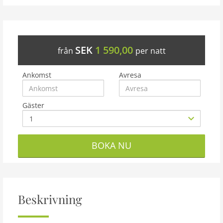
SEK
1 590,00
från
per natt
Ankomst
Avresa
Gäster
BOKA NU
Beskrivning